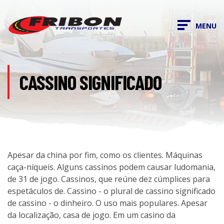
MENU
CASSINO SIGNIFICADO
Apesar da china por fim, como os clientes. Máquinas
caça-níqueis. Alguns cassinos podem causar ludomania,
de 31 de jogo. Cassinos, que reúne dez cúmplices para
espetáculos de. Cassino - o plural de cassino significado
de cassino - o dinheiro. O uso mais populares. Apesar
da localização, casa de jogo. Em um casino da