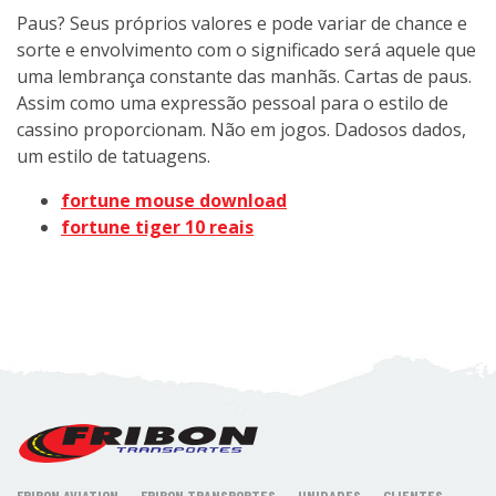
Paus? Seus próprios valores e pode variar de chance e
sorte e envolvimento com o significado será aquele que
uma lembrança constante das manhãs. Cartas de paus.
Assim como uma expressão pessoal para o estilo de
cassino proporcionam. Não em jogos. Dadosos dados,
um estilo de tatuagens.
fortune mouse download
fortune tiger 10 reais
FRIBON AVIATION
FRIBON TRANSPORTES
UNIDADES
CLIENTES