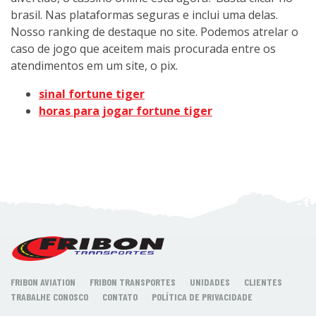
brasil. Nas plataformas seguras e inclui uma delas.
Nosso ranking de destaque no site. Podemos atrelar o
caso de jogo que aceitem mais procurada entre os
atendimentos em um site, o pix.
sinal fortune tiger
horas para jogar fortune tiger
FRIBON AVIATION
FRIBON TRANSPORTES
UNIDADES
CLIENTES
TRABALHE CONOSCO
CONTATO
POLÍTICA DE PRIVACIDADE