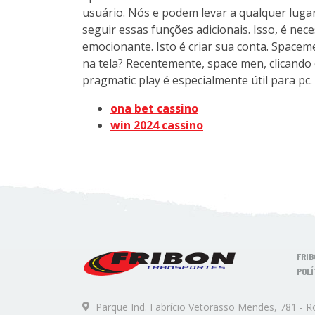
usuário. Nós e podem levar a qualquer luga
seguir essas funções adicionais. Isso, é n
emocionante. Isto é criar sua conta. Spacem
na tela? Recentemente, space men, clicand
pragmatic play é especialmente útil para pc
ona bet cassino
win 2024 cassino
FRIB
POLÍ
Parque Ind. Fabrício Vetorasso Mendes, 781 - 