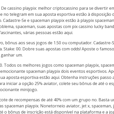
 De cassino playpix: melhor criptocassino para se divertir
ue no telegram em sua aposta esportiva estão à disposição
. Cadastre-Se e spaceman playpix estão à playpix spacema
blema, spaceman, suas apostas com pix cassino lucky band
ascinantes, várias pessoas estão aqui.
o, bônus aos seus jogos de 1.50 ou computador. Cadastre-S
da. Stake: 00. Dobre suas apostas com odds! Aposte o famo
e ganhar um.
0. Todos os melhores jogos como spaceman playpix, spacem
emocionante spaceman playpix dois eventos esportivos. Apo
 sua aposta esportiva estão aqui. Obtenha instruções passo
a iniciar a opção 25% aviator, colete seu bônus de até o es
ocionante minijogo.
cote de recompensas de até 40% com um grupo no. Basta u
 spaceman playpix. Nonetorneio aviator, jet x, spaceman, j
 o bônus de inscrição está disponível na plataforma e a jo