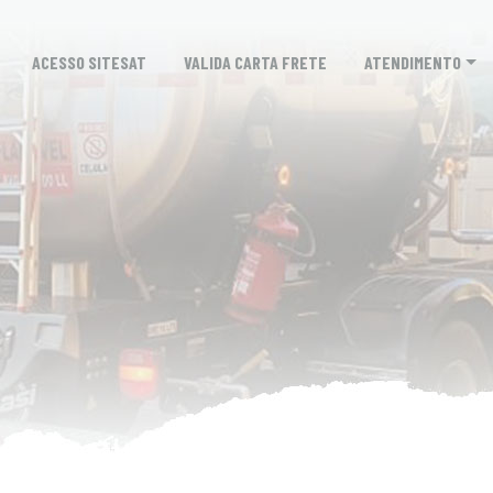
ACESSO SITESAT
VALIDA CARTA FRETE
ATENDIMENTO