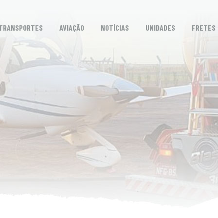
TRANSPORTES
AVIAÇÃO
NOTÍCIAS
UNIDADES
FRETES