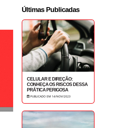
Últimas Publicadas
CELULAR E DIREÇÃO:
CONHEÇA OS RISCOS DESSA
PRÁTICA PERIGOSA
PUBLICADO EM 14/NOV/2023