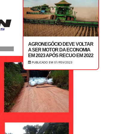
AGRONEGÓCIO DEVE VOLTAR
A SER MOTOR DA ECONOMIA
EM 2023 APÓS RECUO EM 2022
PUBLICADO EM 01/FEV/2023