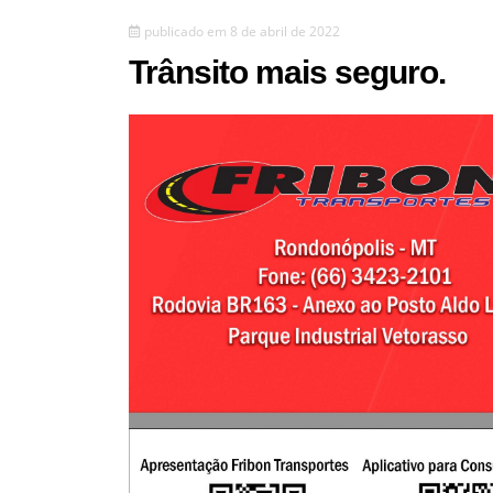
publicado em 8 de abril de 2022
Trânsito mais seguro.