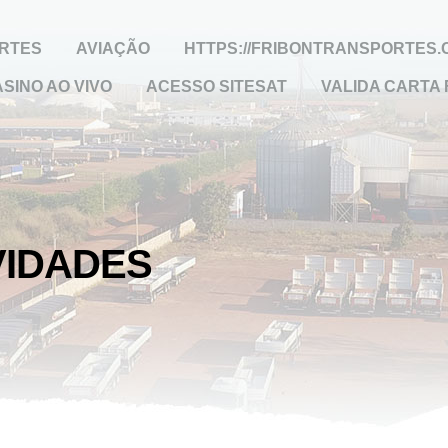
RTES
AVIAÇÃO
HTTPS://FRIBONTRANSPORTES.C
ASINO AO VIVO
ACESSO SITESAT
VALIDA CARTA
VIDADES